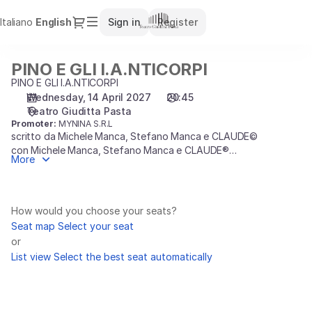
Seat
Dialog
Italiano
Current
English
Sign in
Register
selection
Language
[Teatro
Giuditta
PINO E GLI I.A.NTICORPI
PINO
Pasta
E
PINO E GLI I.A.NTICORPI
|
GLI
Wednesday, 14 April 2027
20:45
14.04.2027
Teatro Giuditta Pasta
I.A.NTICORPI
-
Promoter:
MYNINA S.R.L
20:45
scritto da Michele Manca, Stefano Manca e CLAUDE©
|
con Michele Manca, Stefano Manca e CLAUDE®
More
PINO
produzione Pino e gli Anticorpi
E
Spettacolo programmato in collaborazione con MyNina
GLI
Spettacoli
I.A.NTICORPI]
How would you choose your seats?
Pino e gli Anticorpi
portano in scena una comicissima sfida tra
-
Seat map
Select your seat
uomo e Intelligenza Artificiale. Tra gag, equivoci e irresistibile
Teatro
or
comicità, Michele e Stefano Manca trasformano uno dei temi
Giuditta
List view
Select the best seat automatically
più attuali del nostro tempo in uno spettacolo travolgente e
Pasta
tutto da ridere.