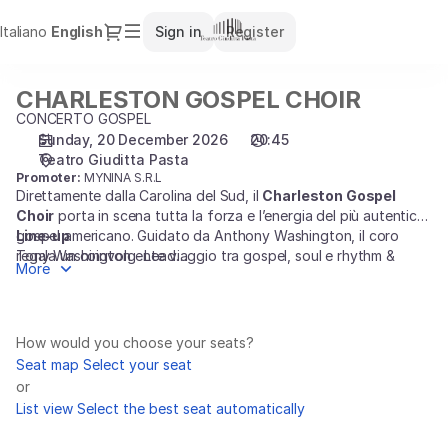
Seat
Dialog
Italiano
Current
English
Sign in
Register
selection
Language
[Teatro
Giuditta
CHARLESTON GOSPEL CHOIR
CHARLESTON
Pasta
GOSPEL
CONCERTO GOSPEL
|
CHOIR
Sunday, 20 December 2026
20:45
20.12.2026
Teatro Giuditta Pasta
-
Promoter:
MYNINA S.R.L
20:45
Direttamente dalla Carolina del Sud, il
Charleston Gospel
|
Choir
porta in scena tutta la forza e l’energia del più autentico
CHARLESTON
gospel americano. Guidato da Anthony Washington, il coro
Line-up
GOSPEL
regala un coinvolgente viaggio tra gospel, soul e rhythm &
Tony Washington - Lead
More
CHOIR]
blues, trasformando il teatro in una grande festa di musica,
James L. Patterson - Lead/Tenor
emozione e partecipazione. Un concerto travolgente, capace
Gary Bellinger - Piano
-
di conquistare ogni pubblico.
Latrell Singleton - Piano
Teatro
DJ Bellinger - Drums
Giuditta
How would you choose your seats?
Leroy Alston - Bass Guitar
Pasta
Seat map
Select your seat
Nykki Smalls - Alto
or
Mildred Daniels - Alto
List view
Select the best seat automatically
Keyurshia Johnson - Alto
Jared White - Tenor