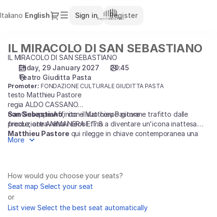
Seat
Dialog
Italiano
Current
English
Sign in
Register
selection
Language
[Teatro
Giuditta
IL MIRACOLO DI SAN SEBASTIANO
IL
Pasta
MIRACOLO
IL MIRACOLO DI SAN SEBASTIANO
|
DI
Friday, 29 January 2027
20:45
29.01.2027
Teatro Giuditta Pasta
SAN
-
Promoter:
FONDAZIONE CULTURALE GIUDITTA PASTA
SEBASTIANO
20:45
testo Matthieu Pastore
|
regia ALDO CASSANO
IL
con Giuseppe Affinito e Matthieu Pastore
San Sebastiano
, con il suo corpo giovane trafitto dalle
MIRACOLO
produzione ANIMANERA E.T.S.
frecce, attraversa i secoli fino a diventare un'icona inattesa.
DI
Matthieu Pastore
qui rilegge in chiave contemporanea una
More
delle figure più iconiche della tradizione cristiana. Attraverso un
SAN
linguaggio scenico intenso e visionario, Pastore intreccia mito,
SEBASTIANO]
identità e desiderio di riconoscimento, trasformando il martirio
-
del santo in una riflessione universale sul corpo, sullo sguardo
Teatro
How would you choose your seats?
degli altri e sulla ricerca di sé. Un viaggio poetico e
Giuditta
Seat map
Select your seat
coinvolgente tra ferita e rinascita, che parla con sensibilità e
Pasta
or
forza al nostro presente.
List view
Select the best seat automatically