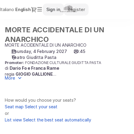
Seat
Dialog
Italiano
Current
English
Sign in
Register
selection
Language
[Teatro
Giuditta
MORTE ACCIDENTALE DI UN
MORTE
Pasta
ACCIDENTALE
|
ANARCHICO
DI
04.02.2027
MORTE ACCIDENTALE DI UN ANARCHICO
UN
-
Thursday, 4 February 2027
20:45
ANARCHICO
20:45
Teatro Giuditta Pasta
|
Promoter:
FONDAZIONE CULTURALE GIUDITTA PASTA
di
Dario Fo e Franca Rame
MORTE
regia
GIOGIO GALLIONE
ACCIDENTALE
More
con
Lodo Guenzi
e Matteo Gatta, Eleonora Giovanardi,
DI
Alessandro Federico, Marco Ripoldi, Roberto Rustioni
UN
una produzione di Pierfrancesco Pisani e Isabella Borettini per Infinito
ANARCHICO]
con Nidodiragno/CMC produzioni in co-produzione con Teatro Carcano e
How would you choose your seats?
-
Fondazione Sipario Toscana Onlus – La città del Teatro e con la collaborazione
Seat map
Select your seat
Teatro
di Argot Produzioni
or
Giuditta
un ringraziamento speciale alla Fondazione Dario Fo e Franca Rame
List view
Select the best seat automatically
Pasta
Nel centenario della nascita di
Dario Fo
,
Giorgio Gallione
firma