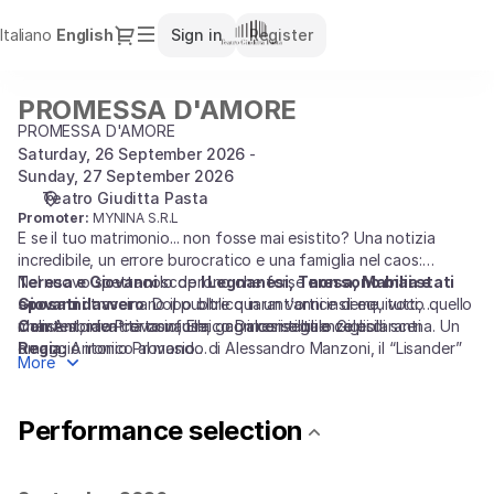
Performance
Dialog
Italiano
Current
English
Sign in
Register
selection
Language
[PROMESSA
D'AMORE]
PROMESSA D'AMORE
PROMESSA
-
D'AMORE
PROMESSA D'AMORE
Teatro
Saturday, 26 September 2026
Giuditta
Sunday, 27 September 2026
Pasta
Teatro Giuditta Pasta
Promoter:
MYNINA S.R.L
E se il tuo matrimonio... non fosse mai esistito? Una notizia
incredibile, un errore burocratico e una famiglia nel caos:
Teresa e Giovanni
Nel nuovo spettacolo de
scoprono che forse
I Legnanesi, Teresa, Mabilia e
non sono mai stati
sposati davvero
Giovanni
trascinano il pubblico in un vortice di equivoci,
. Dopo oltre quarant’anni insieme, tutto quello
che sembrava certo vacilla… con conseguenze esilaranti.
malintesi, identità confuse, gag irresistibili e colpi di scena. Un
Con
Antonio Provasio, Enrico Dalceri e Italo Giglioli
omaggio ironico al mondo di Alessandro Manzoni, il “Lisander”
Regia:
Antonio Provasio
More
lombardo, e a quella verità sempre attuale: il cuore umano è un
Testi:
Mitia Del Brocco
gran “guazzabuglio”.
Scene, costumi e musiche:
Enrico Dalceri
Produzione:
Chi.Te.Ma
Performance selection